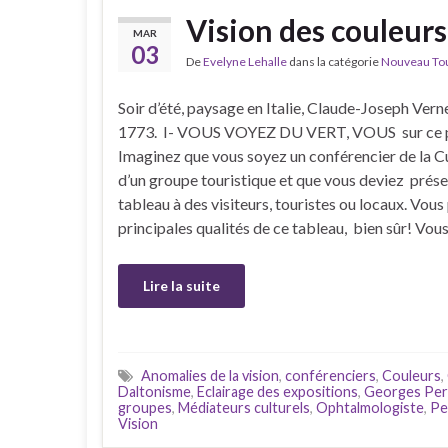
Vision des couleurs
MAR
03
De
Evelyne Lehalle
dans la catégorie
Nouveau Tour
Soir d’été, paysage en Italie, Claude-Joseph Verne
1773. I- VOUS VOYEZ DU VERT, VOUS sur ce 
Imaginez que vous soyez un conférencier de la C
d’un groupe touristique et que vous deviez prése
tableau à des visiteurs, touristes ou locaux. Vous
principales qualités de ce tableau, bien sûr! Vou
Lire la suite
Anomalies de la vision
,
conférenciers
,
Couleurs
,
Daltonisme
,
Eclairage des expositions
,
Georges Perd
groupes
,
Médiateurs culturels
,
Ophtalmologiste
,
Pe
Vision