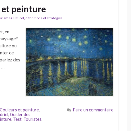
 et peinture
isme Culturel, définitions et stratégies
t, en
paysage?
ulture ou
nter ce
 parlez des
s …
Couleurs et peinture
,
Faire un commentaire
riel
,
Guider des
inture
,
Test
,
Touristes
,