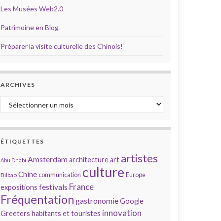
Les Musées Web2.0
Patrimoine en Blog
Préparer la visite culturelle des Chinois!
ARCHIVES
Archives
ÉTIQUETTES
artistes
Amsterdam
architecture
art
Abu Dhabi
culture
Chine
communication
Europe
Bilbao
France
festivals
expositions
Fréquentation
gastronomie
Google
innovation
Greeters
habitants et touristes