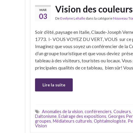
Vision des couleurs
MAR
03
De
Evelyne Lehalle
dans la catégorie
Nouveau Tour
Soir d’été, paysage en Italie, Claude-Joseph Verne
1773. I- VOUS VOYEZ DU VERT, VOUS sur ce 
Imaginez que vous soyez un conférencier de la C
d’un groupe touristique et que vous deviez prése
tableau à des visiteurs, touristes ou locaux. Vous
principales qualités de ce tableau, bien sûr! Vou
Lire la suite
Anomalies de la vision
,
conférenciers
,
Couleurs
,
Daltonisme
,
Eclairage des expositions
,
Georges Perd
groupes
,
Médiateurs culturels
,
Ophtalmologiste
,
Pe
Vision