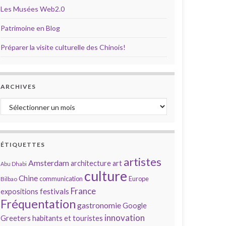
Les Musées Web2.0
Patrimoine en Blog
Préparer la visite culturelle des Chinois!
ARCHIVES
Archives
ÉTIQUETTES
artistes
Amsterdam
architecture
art
Abu Dhabi
culture
Chine
communication
Europe
Bilbao
France
festivals
expositions
Fréquentation
gastronomie
Google
innovation
Greeters
habitants et touristes