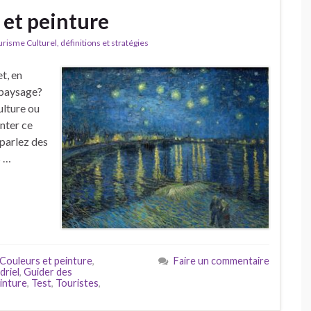
 et peinture
isme Culturel, définitions et stratégies
t, en
paysage?
ulture ou
nter ce
 parlez des
s …
Couleurs et peinture
,
Faire un commentaire
riel
,
Guider des
inture
,
Test
,
Touristes
,