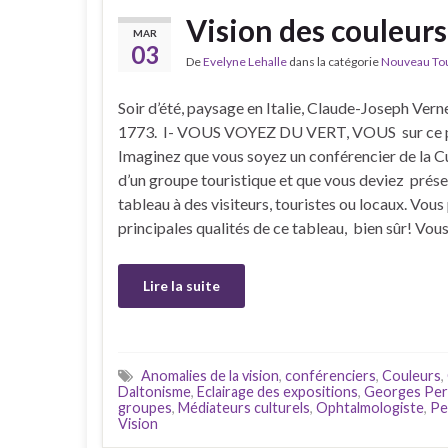
Vision des couleurs
MAR
03
De
Evelyne Lehalle
dans la catégorie
Nouveau Tour
Soir d’été, paysage en Italie, Claude-Joseph Verne
1773. I- VOUS VOYEZ DU VERT, VOUS sur ce 
Imaginez que vous soyez un conférencier de la C
d’un groupe touristique et que vous deviez prése
tableau à des visiteurs, touristes ou locaux. Vous
principales qualités de ce tableau, bien sûr! Vou
Lire la suite
Anomalies de la vision
,
conférenciers
,
Couleurs
,
Daltonisme
,
Eclairage des expositions
,
Georges Perd
groupes
,
Médiateurs culturels
,
Ophtalmologiste
,
Pe
Vision