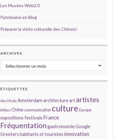
Les Musées Web2.0
Patrimoine en Blog
Préparer la visite culturelle des Chinois!
ARCHIVES
Archives
ÉTIQUETTES
artistes
Amsterdam
architecture
art
Abu Dhabi
culture
Chine
communication
Europe
Bilbao
France
festivals
expositions
Fréquentation
gastronomie
Google
innovation
Greeters
habitants et touristes