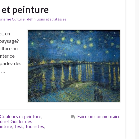
 et peinture
isme Culturel, définitions et stratégies
t, en
paysage?
ulture ou
nter ce
 parlez des
s …
Couleurs et peinture
,
Faire un commentaire
riel
,
Guider des
inture
,
Test
,
Touristes
,