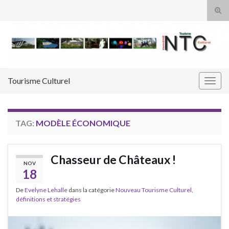
Tog
sear
Search for:
for
Tourisme Culturel
Togg
navig
TAG:
MODÈLE ÉCONOMIQUE
Chasseur de Châteaux !
NOV
18
De
Evelyne Lehalle
dans la catégorie
Nouveau Tourisme Culturel,
définitions et stratégies