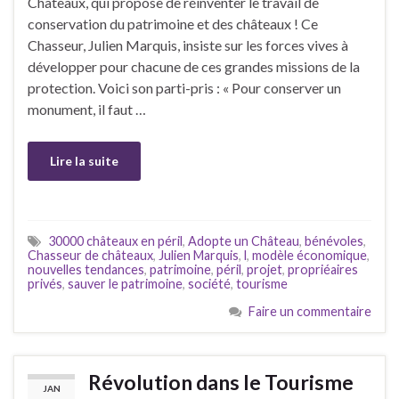
Châteaux, qui propose de réinventer le travail de
conservation du patrimoine et des châteaux ! Ce
Chasseur, Julien Marquis, insiste sur les forces vives à
développer pour chacune de ces grandes missions de la
protection. Voici son parti-pris : « Pour conserver un
monument, il faut …
Lire la suite
30000 châteaux en péril
,
Adopte un Château
,
bénévoles
,
Chasseur de châteaux
,
Julien Marquis
,
l
,
modèle économique
,
nouvelles tendances
,
patrimoine
,
péril
,
projet
,
propriéaires
privés
,
sauver le patrimoine
,
société
,
tourisme
Faire un commentaire
Révolution dans le Tourisme
JAN