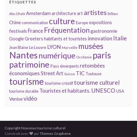
ÉTIQUETTES
artistes
Amsterdam
architecture
art
Bilbao
Abu Dhabi
culture
Chine
expositions
communication
Europe
Fréquentation
France
gastronomie
festivals
Italie
innovation
Google
Greeters
habitants et touristes
musées
LYON
Jean Blaise
Le Louvre
Marseille
Nantes
paris
numérique
Occitanie
patrimoine
retombées
Pays émergents
économiques
TIC
Street Art
Toulouse
Suisse
tourisme
tourisme culturel
tourisme créatif
UNESCO
Touristes et habitants.
tourisme durable
USA
vidéo
Venise
Copyright Nouveau tourisme culturel
Construit avec
par
Thèmes Graphene
.