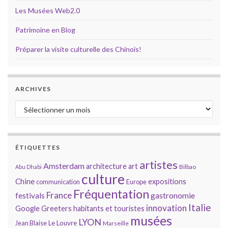
Les Musées Web2.0
Patrimoine en Blog
Préparer la visite culturelle des Chinois!
ARCHIVES
Archives
ÉTIQUETTES
artistes
Amsterdam
architecture
art
Bilbao
Abu Dhabi
culture
Chine
expositions
communication
Europe
Fréquentation
France
gastronomie
festivals
Italie
innovation
Google
Greeters
habitants et touristes
musées
LYON
Jean Blaise
Le Louvre
Marseille