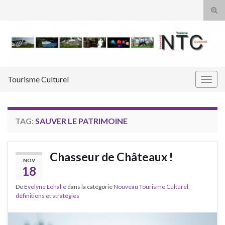
Tog
sear
Search for:
for
Tourisme Culturel
Togg
navig
TAG:
SAUVER LE PATRIMOINE
Chasseur de Châteaux !
NOV
18
De
Evelyne Lehalle
dans la catégorie
Nouveau Tourisme Culturel,
définitions et stratégies