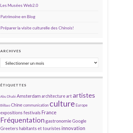
Les Musées Web2.0
Patrimoine en Blog
Préparer la visite culturelle des Chinois!
ARCHIVES
Archives
ÉTIQUETTES
artistes
Amsterdam
architecture
art
Abu Dhabi
culture
Chine
communication
Europe
Bilbao
France
festivals
expositions
Fréquentation
gastronomie
Google
innovation
Greeters
habitants et touristes