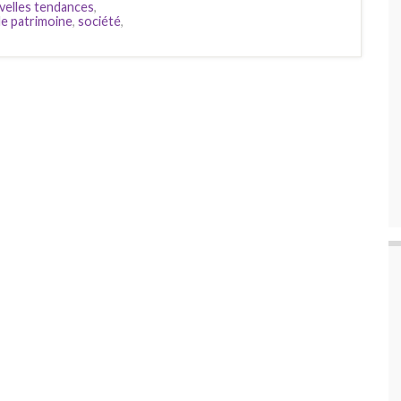
velles tendances
,
le patrimoine
,
société
,