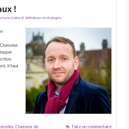
ux !
isme Culturel, définitions et stratégies
de
 Chasseur,
elopper
ction.
t, il faut
névoles
,
Chasseur de
Faire un commentaire