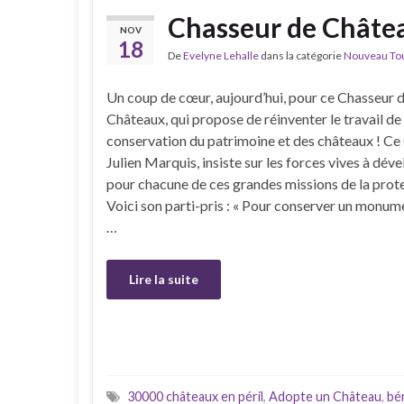
Chasseur de Châtea
NOV
18
De
Evelyne Lehalle
dans la catégorie
Nouveau Tour
Un coup de cœur, aujourd’hui, pour ce Chasseur 
Châteaux, qui propose de réinventer le travail de
conservation du patrimoine et des châteaux ! Ce
Julien Marquis, insiste sur les forces vives à dév
pour chacune de ces grandes missions de la prote
Voici son parti-pris : « Pour conserver un monumen
…
Lire la suite
30000 châteaux en péril
,
Adopte un Château
,
bé